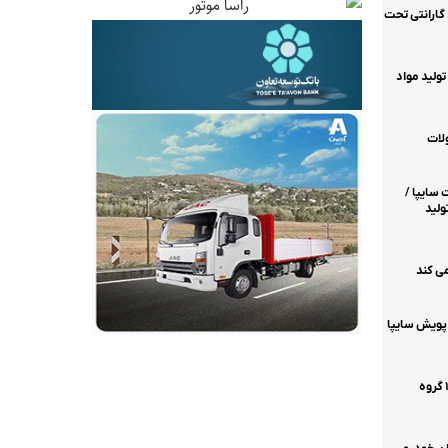
گارانتی تحت
در تولید مواد
لات
 سایپا /
تولید
ی کند
 پویش سایپا
موتورسیکلت
آغاز اجرای طرح خدمات و امداد اربعین ۱۴۰۵ گروه