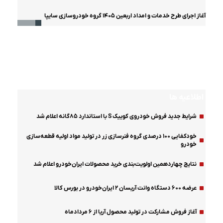
آغاز اجرای طرح خدمات و امداد اربعین ۱۴۰۵ گروه خودروسازی سایپا
اینفوگرافیک
مشخصات فنی و عملکردی هایما۷x توربواتوماتیک
مشخصات فنی کشنده تک محور SHACMOTO X۵۰۰۰
مشخصات فنی و عملکردی هایما۷x توربواتوماتیک
مشخصات فنی و عملکردی آریسان ۲
مشخصات فنی و عملکردی آریسان ۲
مشخصات فنی و عملکردی شاین مکس
اطلاعیه ها
شرایط جدید فروش خودروی کوییک S با استاندارد ۸۵گانه اعلام شد
خودکفایی ۱۰۰ درصدی گروه فنرسازی زر در تولید مواد اولیه قطعه‌سازی
خودرو
نتایج چهاردهمین اولویت‌بندی خرید محصولات ایران‌خودرو اعلام شد
عرضه ۶۰۰ دستگاه وانت آریسان ۲ ایران‌خودرو در بورس کالا
آغاز فروش مشارکت در تولید محصول آریا از ۶ مردادماه