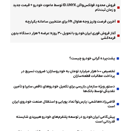
فروش محدود فولکس‌واگن ID.UNYX توسط ماموت خودرو + قیمت جدید
و زمان ثبت‌نام
آخرین فرصت واریز وجه هاوال H۹ برای منتخبین سامانه یکپارچه
آغاز فروش فوری ایران‌خودرو با تحویل ۳۰ روزه؛ عرضه ۹ هزار دستگاه بدون
قرعه‌کشی
دولت-مجلس
پشت‌پرده گرانی خودرو چیست؟
تخصیص ۱۰۰ هزار میلیارد تومان به خودروسازان؛ ضرورت تسریع در
پرداخت مطالبات قطعه‌سازان
دستور ویژه سازمان بازرسی برای تکمیل خودروهای ناقص سایپا و تأمین
نقدینگی توسط بانک‌ها
قاضی‌زاده‌هاشمی: پارس‌نوآ نماد پویایی و استقلال صنعت خودروی ایران
است
پیش‌گامی ایران‌خودرو در توسعه پلتفرم‌های خودرو هیبریدی شایسته
قدردانی است