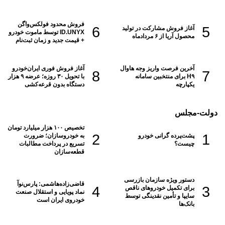
فروش محدود فولکس‌واگن
آغاز فروش مشارکت در تولید
ID.UNYX توسط ماموت خودرو
محصول آریا از ۶ مردادماه
+ قیمت جدید و زمان ثبت‌نام
آخرین فرصت واریز وجه هاوال
آغاز فروش فوری ایران‌خودرو
H۹ برای منتخبین سامانه
با تحویل ۳۰ روزه؛ عرضه ۹ هزار
یکپارچه
دستگاه بدون قرعه‌کشی
دولت-مجلس
تخصیص ۱۰۰ هزار میلیارد تومان
پشت‌پرده گرانی خودرو
به خودروسازان؛ ضرورت
چیست؟
تسریع در پرداخت مطالبات
قطعه‌سازان
دستور ویژه سازمان بازرسی
قاضی‌زاده‌هاشمی: پارس‌نوآ
برای تکمیل خودروهای ناقص
نماد پویایی و استقلال صنعت
سایپا و تأمین نقدینگی توسط
خودروی ایران است
بانک‌ها