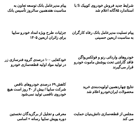
شرایط جدید فروش خودروی کوییک S با
پیام مدیرعامل بانک توسعه تعاون به
استاندارد ۸۵گانه اعلام شد
مناسبت هفدهمین سالروز تأسیس بانک
پیام تسلیت مدیرعامل بانک رفاه کارگران
جزئیات طرح ویژه امداد خودرو سایپا
به مناسبت اربعین حسینی
برای زائران اربعین ۱۴۰۵
خودروهای وارداتی رنو و فولکس‌واگن
خودکفایی ۱۰۰ درصدی گروه فنرسازی زر
فاقد گارانتی تحت پوشش ماموت خودرو
در تولید مواد اولیه قطعه‌سازی خودرو
قرار می‌گیرند
کاهش ۶۹ درصدی خودروهای ناقص
نتایج چهاردهمین اولویت‌بندی خرید
شرکت سایپا / بیش از ۴۰ روز است هیچ
محصولات ایران‌خودرو اعلام شد
خودروی ناقصی تولید نمی‌شود
مجلس از قطعه‌سازی دانش‌بنیان حمایت
معرفی و تجلیل از برگزیدگان نخستین
می کند
دوره پویش سایپا رسانه + اسامی