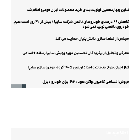
نتایج چهاردهمین اولویت‌بندی خرید محصولات ایران‌خودرو اعلام شد
کاهش ۶۹ درصدی خودروهای ناقص شرکت سایپا / بیش از ۴۰ روز است هیچ
خودروی ناقصی تولید نمی‌شود
مجلس از قطعه‌سازی دانش‌بنیان حمایت می کند
معرفی و تجلیل از برگزیدگان نخستین دوره پویش سایپا رسانه + اسامی
آغاز اجرای طرح خدمات و امداد اربعین ۱۴۰۵ گروه خودروسازی سایپا
فروش اقساطی کامیون واگن‌ هود ۱۹۳۰ ایران‌ خودرو دیزل
اینفوگرافیک
مشخصات فنی و عملکردی هایما۷x توربواتوماتیک
مشخصات فنی کشنده تک محور SHACMOTO X۵۰۰۰
مشخصات فنی و عملکردی هایما۷x توربواتوماتیک
مشخصات فنی و عملکردی آریسان ۲
مشخصات فنی و عملکردی آریسان ۲
مشخصات فنی و عملکردی شاین مکس
اطلاعیه ها