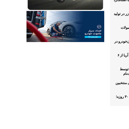
ط جدید فروش خودروی کوییک S با استاندارد
ی زر در تولید
صولات
اه وانت آریسان ۲ ایران‌خودرو در
موتورسیکلت
آغاز فروش مشارکت در تولید محصول آریا از ۶
وش محدود فولکس‌واگن ID.UNYX توسط
نام
ریز وجه هاوال H۹ برای منتخبین
آغاز فروش فوری ایران‌خودرو با تحویل ۳۰ روزه؛
شرایط فروش محصولات ایران
دوچرخ در طرح فروش
سه هزار 
نمایشگاهی+قیمت
بهمن به