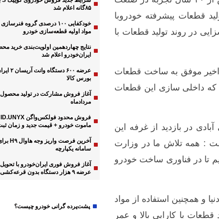
شرای
۸۵گانه اعلام شد
ید قطعات پیشرفته خودروبا
خودکفایی ۱۰۰ درصدی گروه فنرساز
سزایی در روند تولید قطعات با
مواد اولیه قطعه‌سازی خودرو
نتایج چهاردهمین اولویت‌بندی خرید مح
ایران‌خودرو اعلام شد
اخیر موفق به ساخت قطعات
عرضه ۶۰۰ دستگ
بورس کالا
ه که داخلی سازی این قطعات
مردادماه
فر
ماموت خودرو + قیمت جدید و زمان ثبت‌
ادی در بازدید از غرفه این
آخرین فرصت وا
 : همه تلاش ما در وزارت
سامانه یکپارچه
م تا در فناوری ساخت خودرو
عرضه ۹ هزار دستگاه بدون قرعه‌کشی
دولت-مجلس
نیا و همچنین استفاده از مواد
پشت‌پرده گرانی خودرو چیست؟
 قطعات با کارایی بالا و عمر