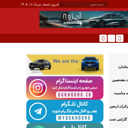
امروز:
جمعه, مرداد ۱۶, ۱۴۰۵
ودروی کوییک S با استاندارد
بت هفدهمین
به مناسبت
ائران اربعین
 گارانتی تحت