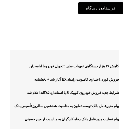
آخرین اخبار
کاهش ۳۶ هزار دستگاهی تعهدات سایپا؛ تحویل خودروها ادامه دارد
فروش فوری اعتباری کامیونت زامیاد EX آغاز شد + بخشنامه
شرایط جدید فروش خودروی کوییک S با استاندارد ۸۵گانه اعلام شد
پیام مدیرعامل بانک توسعه تعاون به مناسبت هفدهمین سالروز تأسیس بانک
پیام تسلیت مدیرعامل بانک رفاه کارگران به مناسبت اربعین حسینی