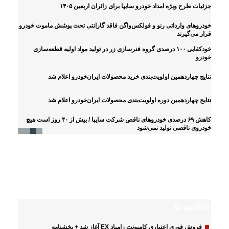
جزئیات طرح ویژه امداد خودرو سایپا برای زائران اربعین ۱۴۰۵
خودروهای وارداتی رنو و فولکس‌واگن فاقد گارانتی تحت پوشش ماموت خودرو
قرار می‌گیرند
خودکفایی ۱۰۰ درصدی گروه فنرسازی زر در تولید مواد اولیه قطعه‌سازی
خودرو
نتایج چهاردهمین اولویت‌بندی خرید محصولات ایران‌خودرو اعلام شد
نتایج چهاردهمین دوره اولویت‌بندی محصولات ایران‌خودرو اعلام شد
کاهش ۶۹ درصدی خودروهای ناقص شرکت سایپا / بیش از ۴۰ روز است هیچ
خودروی ناقصی تولید نمی‌شود
اینفوگرافیک
مشخصات فنی و عملکردی هایما۷x توربواتوماتیک
مشخصات فنی کشنده تک محور SHACMOTO X۵۰۰۰
مشخصات فنی و عملکردی هایما۷x توربواتوماتیک
مشخصات فنی و عملکردی آریسان ۲
مشخصات فنی و عملکردی آریسان ۲
مشخصات فنی و عملکردی شاین مکس
اطلاعیه ها
فروش فوری اعتباری کامیونت زامیاد EX آغاز شد + بخشنامه