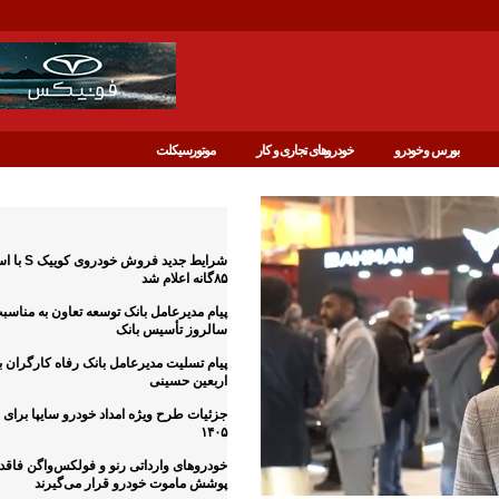
بورس و خودرو
خودروهای تجاری و کار
موتورسیکلت
آخرین اخبار
شرایط جدید فروش خ
۸۵گانه اعلام شد
پیام مدیرعامل بانک توسعه تعاون به مناس
سالروز تأسیس بانک
پیام تسلیت مدیرعامل بانک رفاه کارگران 
اربعین حسینی
جزئیات طرح ویژه امداد خودرو سایپا برای ز
۱۴۰۵
خودروهای وارداتی رنو و فولکس‌واگن فاقد
پوشش ماموت خودرو قرار می‌گیرند