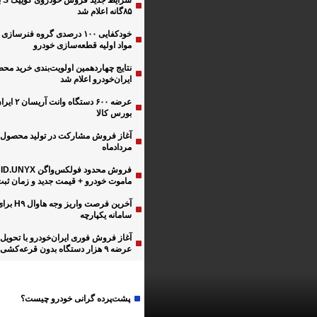
شرای
۸۵گانه اعلام شد
خودکفایی ۱۰۰ درصدی گروه فنرساز
مواد اولیه قطعه‌سازی خودرو
نتایج چهاردهمین اولویت‌بندی خرید مح
ایران‌خودرو اعلام شد
عرضه ۶۰۰ دستگ
بورس کالا
مردادماه
پیش‌بینی تولید ۶۵۰ هزار دستگاه
فر
ورسیکلت برای سال ۱۴۰۲
ماموت خودرو + قیمت جدید و زمان ثبت‌
آخرین فرصت وا
سامانه یکپارچه
شرایط فروش محصولات ا
عرضه ۹ هزار دستگاه بدون قرعه‌کشی
دوچرخ در طرح فرو
دولت-مجلس
نمایشگاهی+قیمت
پشت‌پرده گرانی خودرو چیست؟