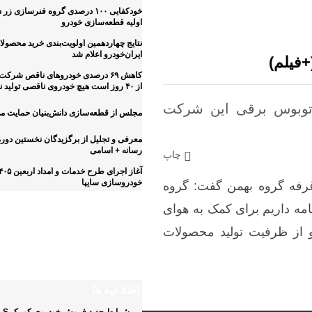
خودکفایی ۱۰۰ درصدی گروه فنرسازی زر
اولیه قطعه‌سازی خودرو
نتایج چهاردهمین اولویت‌بندی خرید محصول
ایران‌خودرو اعلام شد
+فیلم)
کاهش ۶۹ درصدی خودروهای ناقص شرکت
از ۴۰ روز است هیچ خودروی ناقصی تولید نمی‌شود
 اتوبوس برقی این شرکت
مجلس از قطعه‌سازی دانش‌بنیان حمایت می
معرفی و تجلیل از برگزیدگان نخستین دوره
رسانه + اسامی
چاپ
خودروسازی سایپا
غرفه گروه بهمن گفت: گروه
اینفوگرافیک
امه داریم برای کمک به هوای
 از ظرفیت تولید محصولات
مشخصات فنی و عم
مشخصات فنی و عم
مشخصات فنی و عم
مشخصات فنی و عم
مشخصات فنی و عم
مشخصات فنی کشنده
هایما۷x توربواتوماتیک
هایما۷x توربواتوماتیک
آریسان ۲
آریسان ۲
شاین مکس
SHACMOTO X۵۰۰۰
اطلاعیه ها