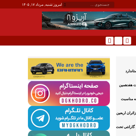
امروز:
شنبه, مرداد ۱۷, ۱۴۰۵
ودروی کوییک S با استاندارد
بت هفدهمین
به مناسبت
ائران اربعین
 گارانتی تحت