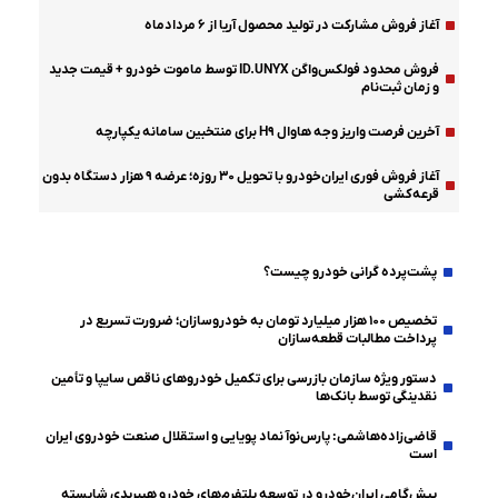
آغاز فروش مشارکت در تولید محصول آریا از ۶ مردادماه
فروش محدود فولکس‌واگن ID.UNYX توسط ماموت خودرو + قیمت جدید
و زمان ثبت‌نام
آخرین فرصت واریز وجه هاوال H۹ برای منتخبین سامانه یکپارچه
آغاز فروش فوری ایران‌خودرو با تحویل ۳۰ روزه؛ عرضه ۹ هزار دستگاه بدون
قرعه‌کشی
دولت-مجلس
پشت‌پرده گرانی خودرو چیست؟
تخصیص ۱۰۰ هزار میلیارد تومان به خودروسازان؛ ضرورت تسریع در
پرداخت مطالبات قطعه‌سازان
دستور ویژه سازمان بازرسی برای تکمیل خودروهای ناقص سایپا و تأمین
نقدینگی توسط بانک‌ها
قاضی‌زاده‌هاشمی: پارس‌نوآ نماد پویایی و استقلال صنعت خودروی ایران
است
پیش‌گامی ایران‌خودرو در توسعه پلتفرم‌های خودرو هیبریدی شایسته